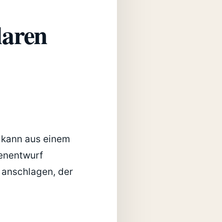
laren
e kann aus einem
genentwurf
 anschlagen, der