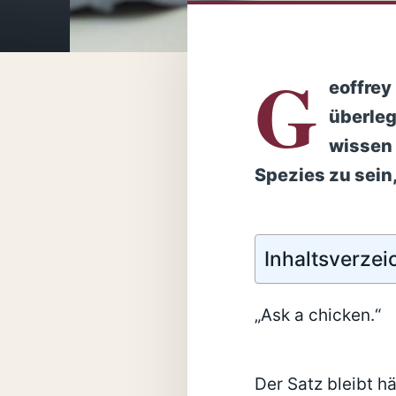
G
eoffrey
überleg
wissen 
Spezies zu sein,
Inhaltsverzei
„Ask a chicken.“
Der Satz bleibt h