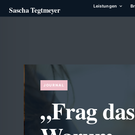
Leistungen
B
„Frag da