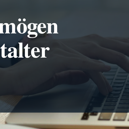
rmögen
talter