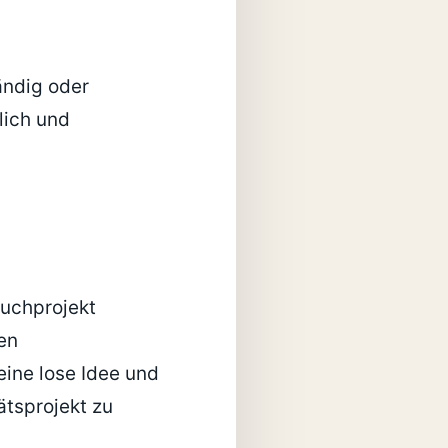
ändig oder
lich und
Buchprojekt
en
eine lose Idee und
ätsprojekt zu