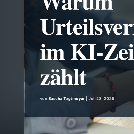
Warum
Urteilsve
im KI-Zei
zählt
von
Sascha Tegtmeyer
|
Juli 28, 2025